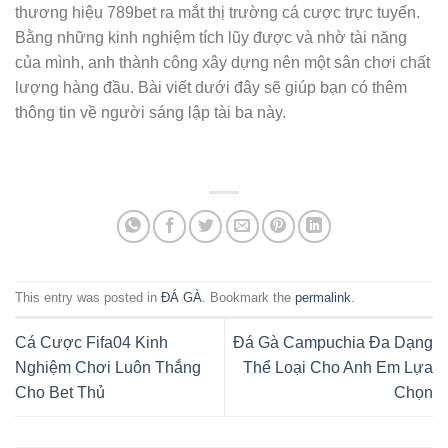
thương hiệu 789bet ra mắt thị trường cá cược trực tuyến.
Bằng những kinh nghiệm tích lũy được và nhờ tài năng
của mình, anh thành công xây dựng nên một sân chơi chất
lượng hàng đầu. Bài viết dưới đây sẽ giúp bạn có thêm
thông tin về người sáng lập tài ba này.
This entry was posted in
ĐÁ GÀ
. Bookmark the
permalink
.
Cá Cược Fifa04 Kinh
Đá Gà Campuchia Đa Dạng
Nghiệm Chơi Luôn Thắng
Thể Loại Cho Anh Em Lựa
Cho Bet Thủ
Chọn