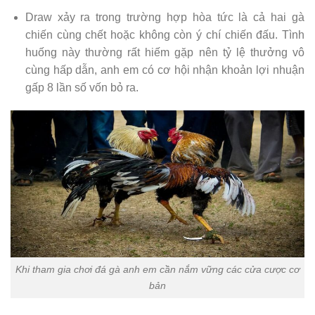
Draw xảy ra trong trường hợp hòa tức là cả hai gà
chiến cùng chết hoặc không còn ý chí chiến đấu. Tình
huống này thường rất hiếm gặp nên tỷ lệ thưởng vô
cùng hấp dẫn, anh em có cơ hội nhận khoản lợi nhuận
gấp 8 lần số vốn bỏ ra.
Khi tham gia chơi đá gà anh em cần nắm vững các cửa cược cơ
bản