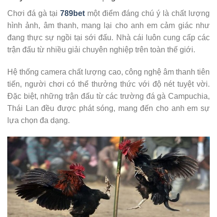
Chơi đá gà tại
789bet
một điểm đáng chú ý là chất lượng
hình ảnh, âm thanh, mang lại cho anh em cảm giác như
đang thực sự ngồi tại sới đấu. Nhà cái luôn cung cấp các
trận đấu từ nhiều giải chuyên nghiệp trên toàn thế giới.
Hệ thống camera chất lượng cao, công nghệ âm thanh tiên
tiến, người chơi có thể thưởng thức với độ nét tuyệt vời.
Đặc biệt, những trận đấu từ các trường đá gà Campuchia,
Thái Lan đều được phát sóng, mang đến cho anh em sự
lựa chọn đa dạng.