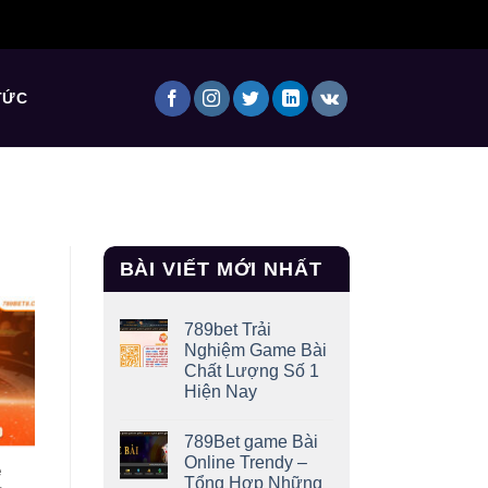
TỨC
BÀI VIẾT MỚI NHẤT
789bet Trải
Nghiệm Game Bài
Chất Lượng Số 1
Hiện Nay
789Bet game Bài
Online Trendy –
e
Tổng Hợp Những