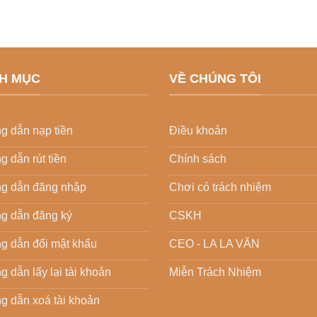
H MỤC
VỀ CHÚNG TÔI
 dẫn nạp tiền
Điều khoản
 dẫn rút tiền
Chính sách
g dẫn đăng nhập
Chơi có trách nhiệm
g dẫn đăng ký
CSKH
 dẫn đổi mật khẩu
CEO - LA LA VĂN
 dẫn lấy lại tài khoản
Miễn Trách Nhiệm
 dẫn xoá tài khoản