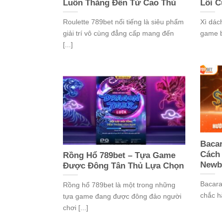
Luôn Thắng Đến Từ Cao Thủ
Lôi 
Roulette 789bet nổi tiếng là siêu phẩm
Xì dác
giải trí vô cùng đẳng cấp mang đến
game b
[...]
Baca
Cách 
Rồng Hổ 789bet – Tựa Game
Newb
Được Đông Tân Thủ Lựa Chọn
Bacarat
Rồng hổ 789bet là một trong những
chắc h
tựa game đang được đông đảo người
chơi [...]