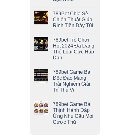
789Bet Chia Sẻ
Chiến Thuật Giúp
Rinh Tiền Đầy Túi
789bet Trò Chơi
Hot 2024 Đa Dạng
Thể Loại Cực Hấp
Dẫn
789bet Game Bài
Độc Đáo Mang
Trải Nghiệm Giải
Trí Thú Vị
789bet Game Bài
Thịnh Hành Đáp
Ứng Nhu Cầu Mọi
Cược Thủ