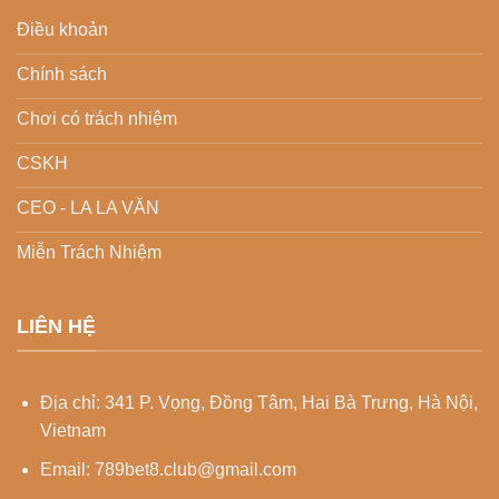
Điều khoản
Chính sách
Chơi có trách nhiệm
CSKH
CEO - LA LA VĂN
Miễn Trách Nhiệm
LIÊN HỆ
Địa chỉ:
341 P. Vọng, Đồng Tâm, Hai Bà Trưng, Hà Nội,
Vietnam
Email:
789bet8.club@gmail.com