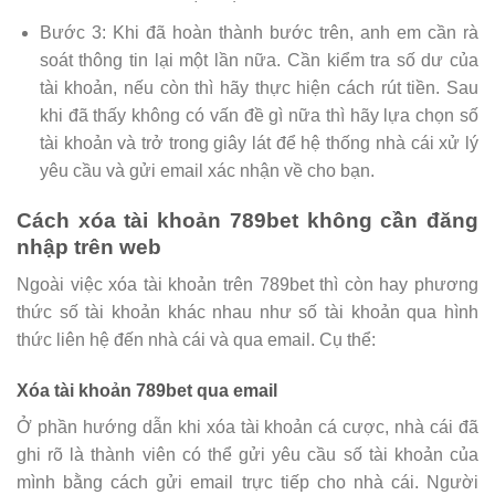
Bước 3: Khi đã hoàn thành bước trên, anh em cần rà
soát thông tin lại một lần nữa. Cần kiểm tra số dư của
tài khoản, nếu còn thì hãy thực hiện cách rút tiền. Sau
khi đã thấy không có vấn đề gì nữa thì hãy lựa chọn số
tài khoản và trở trong giây lát để hệ thống nhà cái xử lý
yêu cầu và gửi email xác nhận về cho bạn.
Cách xóa tài khoản 789bet không cần đăng
nhập trên web
Ngoài việc xóa tài khoản trên 789bet thì còn hay phương
thức số tài khoản khác nhau như số tài khoản qua hình
thức liên hệ đến nhà cái và qua email. Cụ thể:
Xóa tài khoản 789bet qua email
Ở phần hướng dẫn khi xóa tài khoản cá cược, nhà cái đã
ghi rõ là thành viên có thể gửi yêu cầu số tài khoản của
mình bằng cách gửi email trực tiếp cho nhà cái. Người