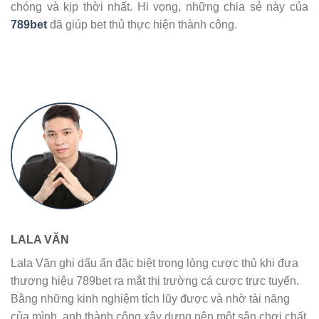
chóng và kịp thời nhất. Hi vọng, những chia sẻ này của
789bet
đã giúp bet thủ thực hiện thành công.
LALA VĂN
Lala Văn ghi dấu ấn đặc biệt trong lòng cược thủ khi đưa
thương hiệu 789bet ra mắt thị trường cá cược trực tuyến.
Bằng những kinh nghiệm tích lũy được và nhờ tài năng
của mình, anh thành công xây dựng nên một sân chơi chất