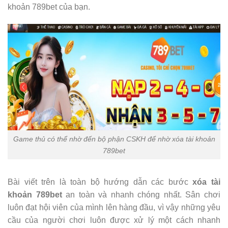
khoản 789bet của bạn.
Game thủ có thể nhờ đến bộ phận CSKH để nhờ xóa tài khoản
789bet
Bài viết trên là toàn bộ hướng dẫn các bước
xóa tài
khoản 789bet
an toàn và nhanh chóng nhất. Sân chơi
luôn đạt hội viên của mình lên hàng đầu, vì vậy những yêu
cầu của người chơi luôn được xử lý một cách nhanh