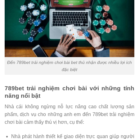
Đến 789bet trải nghiệm chơi bài bet thủ nhận được nhiều lợi ích
đặc biệt
789bet trải nghiệm chơi bài với những tính
năng nổi bật
Nhà cái không ngừng nỗ lực nâng cao chất lượng sản
phẩm, dịch vụ cho những anh em đến 789bet trải nghiệm
chơi bài cảm thấy thú vị hơn, cụ thể:
Nhà phát hành thiết kế giao diện trực quan giúp người