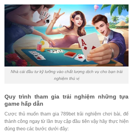
Nhà cái đầu tư kỹ lưỡng vào chất lượng dịch vụ cho bạn trải
nghiệm thú vị
Quy trình tham gia trải nghiệm những tựa
game hấp dẫn
Cược thủ muốn tham gia 789bet trải nghiệm chơi bài, để
thành công ngay từ lần truy cập đầu tiên vậy hãy thực hiện
đúng theo các bước dưới đây: