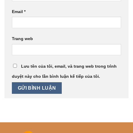
Email
*
Trang web
Lưu tên của tôi, email, và trang web trong trình
duyệt này cho lần bình luận kế tiếp của tôi.